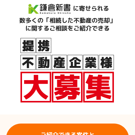
に寄せられる
数多くの「相続した不動産の売却」
に関するご相談をご紹介できる
提
携
不
動
産
企
業
様
大
募
集
ご紹介できる案件と