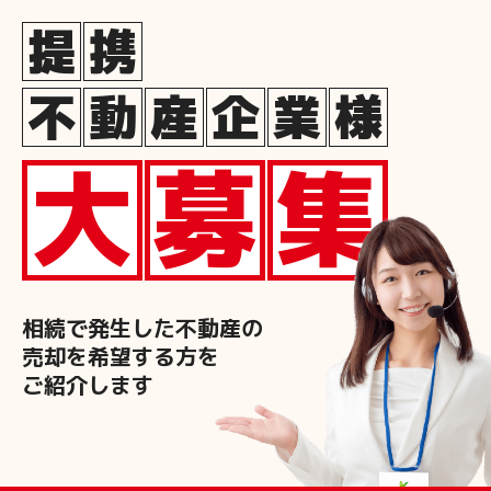
提
携
不
動
産
企
業
様
大
募
集
相続で発生した不動産の
売却を希望する方を
ご紹介します